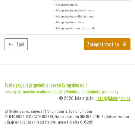
radio_button_unchecked
Alespoň 8 znaků
radio_button_unchecked
Alespoň jedno malé písmeno
radio_button_unchecked
Alespoň jedno velké písmeno
radio_button_unchecked
Alespoň jedna číslice
radio_button_unchecked
Alespoň jeden speciální znak
Zpět
Zaregistrovat se
keyboard_backspace
app_registration
Tento projekt je spolufinancován Evropskou unií.
Zásady zpracování osobních údajů
|
Všeobecné obchodní podmínky
© 2026 Jídelní plán |
info@jidelniplan.cz
VX Systems s.r.o., Vaňkova 1373, Chrudim IV, 537 01 Chrudim
IČ: 04089839, DIČ : CZ04089839, Datum zápisu do OR: 19.5.2015, Společnost vedená
u Krajského soudu v Hradci Králové, spisová značka C 35205