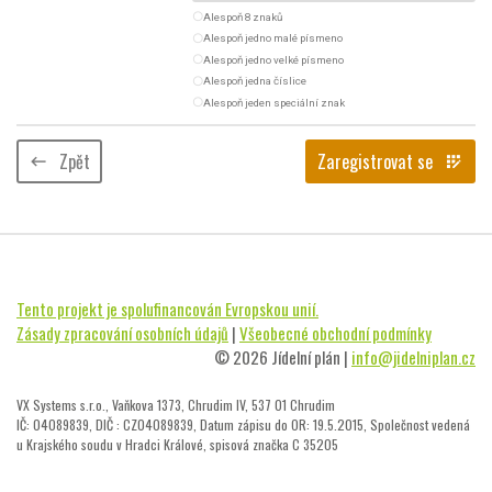
radio_button_unchecked
Alespoň 8 znaků
radio_button_unchecked
Alespoň jedno malé písmeno
radio_button_unchecked
Alespoň jedno velké písmeno
radio_button_unchecked
Alespoň jedna číslice
radio_button_unchecked
Alespoň jeden speciální znak
Zpět
Zaregistrovat se
keyboard_backspace
app_registration
Tento projekt je spolufinancován Evropskou unií.
Zásady zpracování osobních údajů
|
Všeobecné obchodní podmínky
© 2026 Jídelní plán |
info@jidelniplan.cz
VX Systems s.r.o., Vaňkova 1373, Chrudim IV, 537 01 Chrudim
IČ: 04089839, DIČ : CZ04089839, Datum zápisu do OR: 19.5.2015, Společnost vedená
u Krajského soudu v Hradci Králové, spisová značka C 35205