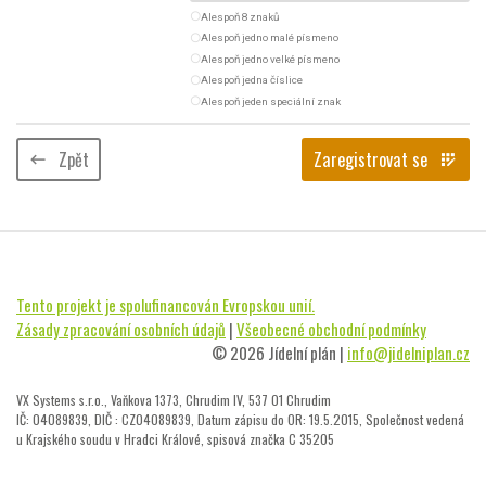
radio_button_unchecked
Alespoň 8 znaků
radio_button_unchecked
Alespoň jedno malé písmeno
radio_button_unchecked
Alespoň jedno velké písmeno
radio_button_unchecked
Alespoň jedna číslice
radio_button_unchecked
Alespoň jeden speciální znak
Zpět
Zaregistrovat se
keyboard_backspace
app_registration
Tento projekt je spolufinancován Evropskou unií.
Zásady zpracování osobních údajů
|
Všeobecné obchodní podmínky
© 2026 Jídelní plán |
info@jidelniplan.cz
VX Systems s.r.o., Vaňkova 1373, Chrudim IV, 537 01 Chrudim
IČ: 04089839, DIČ : CZ04089839, Datum zápisu do OR: 19.5.2015, Společnost vedená
u Krajského soudu v Hradci Králové, spisová značka C 35205