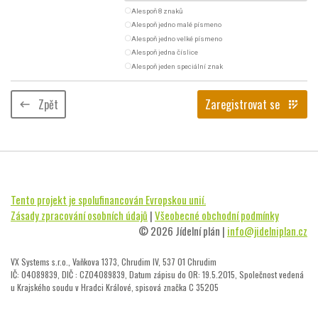
radio_button_unchecked
Alespoň 8 znaků
radio_button_unchecked
Alespoň jedno malé písmeno
radio_button_unchecked
Alespoň jedno velké písmeno
radio_button_unchecked
Alespoň jedna číslice
radio_button_unchecked
Alespoň jeden speciální znak
Zpět
Zaregistrovat se
keyboard_backspace
app_registration
Tento projekt je spolufinancován Evropskou unií.
Zásady zpracování osobních údajů
|
Všeobecné obchodní podmínky
© 2026 Jídelní plán |
info@jidelniplan.cz
VX Systems s.r.o., Vaňkova 1373, Chrudim IV, 537 01 Chrudim
IČ: 04089839, DIČ : CZ04089839, Datum zápisu do OR: 19.5.2015, Společnost vedená
u Krajského soudu v Hradci Králové, spisová značka C 35205