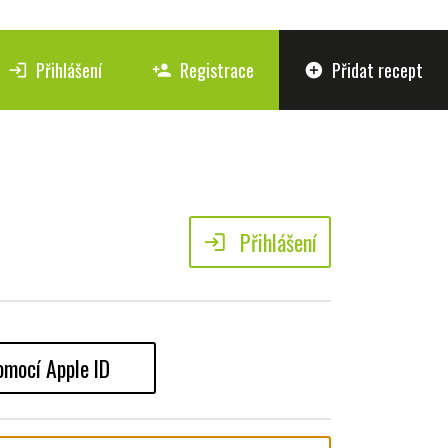
Přihlášení
Registrace
Přidat recept
login
person_add
add_circle
Přihlášení
login
omocí Apple ID