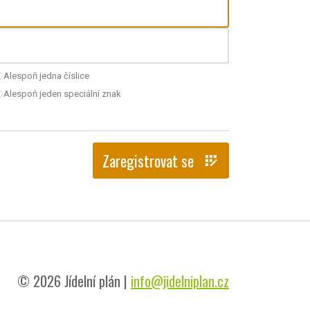
Alespoň jedna číslice
nchecked
Alespoň jeden speciální znak
nchecked
Zaregistrovat se
app_registration
© 2026 Jídelní plán |
info@jidelniplan.cz