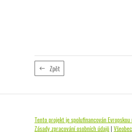
Zpět
keyboard_backspace
Tento projekt je spolufinancován Evropskou u
Zásady zpracování osobních údajů
|
Všeobec