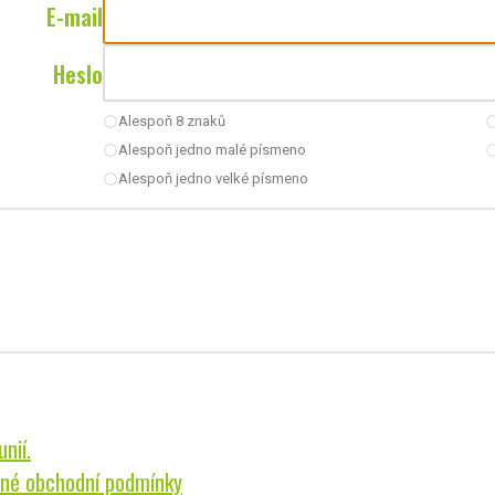
E-mail
Heslo
Alespoň 8 znaků
radio_button_unchecked
radio_button_u
Alespoň jedno malé písmeno
radio_button_unchecked
radio_button_u
Alespoň jedno velké písmeno
radio_button_unchecked
nií.
né obchodní podmínky