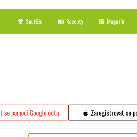
Soutěže
Recepty
Magazín
emoji_events
menu_book
newspaper
at se pomocí Google účtu
Zaregistrovat se p