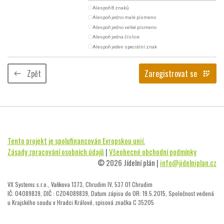
radio_button_unchecked
Alespoň 8 znaků
radio_button_unchecked
Alespoň jedno malé písmeno
radio_button_unchecked
Alespoň jedno velké písmeno
radio_button_unchecked
Alespoň jedna číslice
radio_button_unchecked
Alespoň jeden speciální znak
Zpět
Zaregistrovat se
keyboard_backspace
app_registration
Tento projekt je spolufinancován Evropskou unií.
Zásady zpracování osobních údajů
|
Všeobecné obchodní podmínky
© 2026 Jídelní plán |
info@jidelniplan.cz
VX Systems s.r.o., Vaňkova 1373, Chrudim IV, 537 01 Chrudim
IČ: 04089839, DIČ : CZ04089839, Datum zápisu do OR: 19.5.2015, Společnost vedená
u Krajského soudu v Hradci Králové, spisová značka C 35205