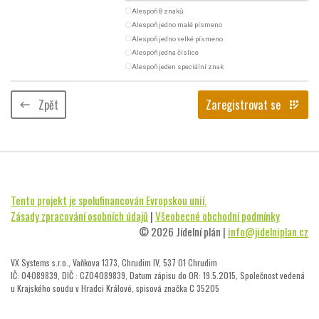
radio_button_unchecked
Alespoň 8 znaků
radio_button_unchecked
Alespoň jedno malé písmeno
radio_button_unchecked
Alespoň jedno velké písmeno
radio_button_unchecked
Alespoň jedna číslice
radio_button_unchecked
Alespoň jeden speciální znak
Zpět
Zaregistrovat se
keyboard_backspace
app_registration
Tento projekt je spolufinancován Evropskou unií.
Zásady zpracování osobních údajů
|
Všeobecné obchodní podmínky
© 2026 Jídelní plán |
info@jidelniplan.cz
VX Systems s.r.o., Vaňkova 1373, Chrudim IV, 537 01 Chrudim
IČ: 04089839, DIČ : CZ04089839, Datum zápisu do OR: 19.5.2015, Společnost vedená
u Krajského soudu v Hradci Králové, spisová značka C 35205