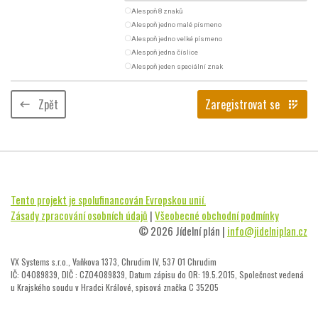
radio_button_unchecked
Alespoň 8 znaků
radio_button_unchecked
Alespoň jedno malé písmeno
radio_button_unchecked
Alespoň jedno velké písmeno
radio_button_unchecked
Alespoň jedna číslice
radio_button_unchecked
Alespoň jeden speciální znak
Zpět
Zaregistrovat se
keyboard_backspace
app_registration
Tento projekt je spolufinancován Evropskou unií.
Zásady zpracování osobních údajů
|
Všeobecné obchodní podmínky
© 2026 Jídelní plán |
info@jidelniplan.cz
VX Systems s.r.o., Vaňkova 1373, Chrudim IV, 537 01 Chrudim
IČ: 04089839, DIČ : CZ04089839, Datum zápisu do OR: 19.5.2015, Společnost vedená
u Krajského soudu v Hradci Králové, spisová značka C 35205