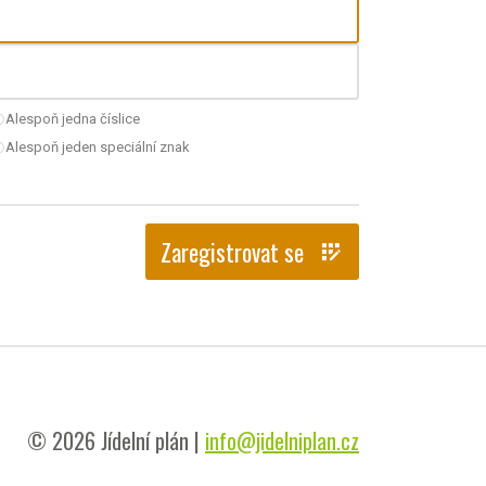
Alespoň jedna číslice
nchecked
Alespoň jeden speciální znak
nchecked
Zaregistrovat se
app_registration
© 2026 Jídelní plán |
info@jidelniplan.cz