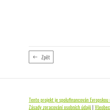
Zpět
keyboard_backspace
Tento projekt je spolufinancován Evropskou u
Zásady zpracování osobních údajů
|
Všeobec