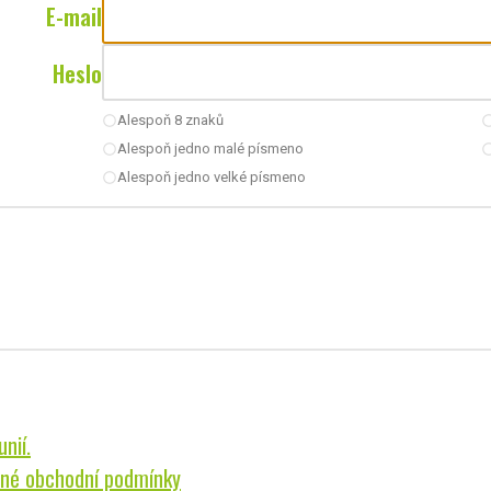
E-mail
Heslo
Alespoň 8 znaků
radio_button_unchecked
radio_button_u
Alespoň jedno malé písmeno
radio_button_unchecked
radio_button_u
Alespoň jedno velké písmeno
radio_button_unchecked
nií.
né obchodní podmínky