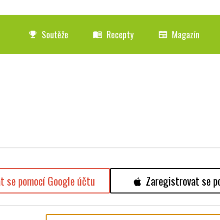
Soutěže
Recepty
Magazín
emoji_events
menu_book
newspaper
at se pomocí Google účtu
Zaregistrovat se p