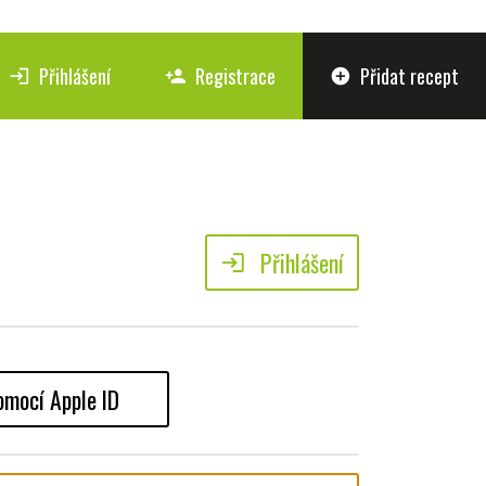
Přihlášení
Registrace
Přidat recept
login
person_add
add_circle
Přihlášení
login
omocí Apple ID