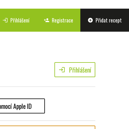
Přihlášení
Registrace
Přidat recept
login
person_add
add_circle
Přihlášení
login
omocí Apple ID