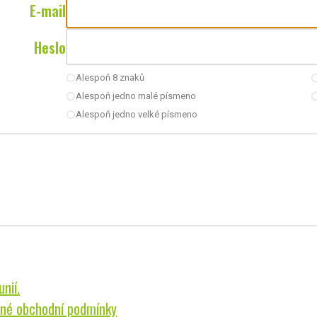
E-mail
Heslo
Alespoň 8 znaků
radio_button_unchecked
radio_button_u
Alespoň jedno malé písmeno
radio_button_unchecked
radio_button_u
Alespoň jedno velké písmeno
radio_button_unchecked
nií.
né obchodní podmínky