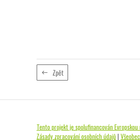
Zpět
keyboard_backspace
Tento projekt je spolufinancován Evropskou u
Zásady zpracování osobních údajů
|
Všeobec