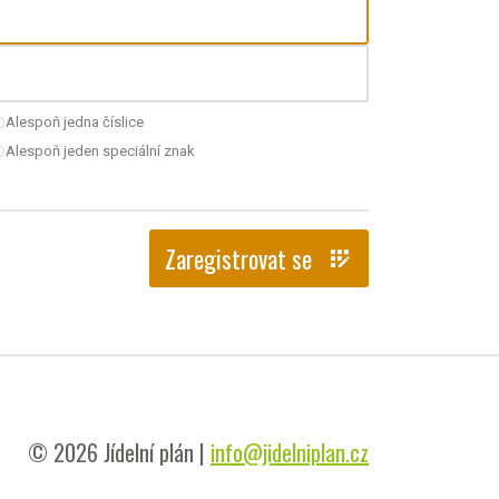
Alespoň jedna číslice
nchecked
Alespoň jeden speciální znak
nchecked
Zaregistrovat se
app_registration
© 2026 Jídelní plán |
info@jidelniplan.cz