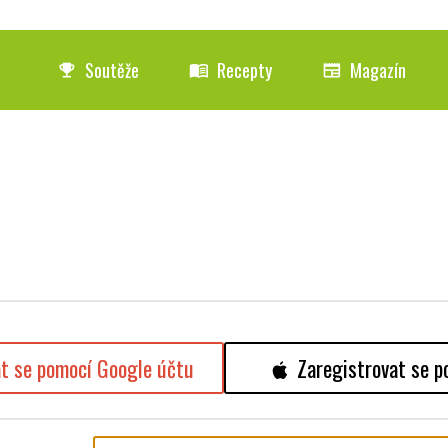
Soutěže
Recepty
Magazín
emoji_events
menu_book
newspaper
at se pomocí Google účtu
Zaregistrovat se p